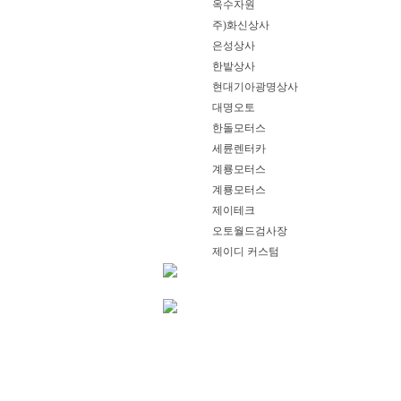
옥수자원
주)화신상사
은성상사
한밭상사
현대기아광명상사
대명오토
한돌모터스
세륜렌터카
계룡모터스
계룡모터스
제이테크
오토월드검사장
제이디 커스텀