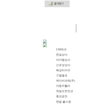
조합소개
조합원 광장
GM테크
한길상사
아이템상사
신유성상사
혜성타이어
구열델코
케이비파워(주)
자동차휠타
제일오토밋션
풍성공조
한밭 불스원